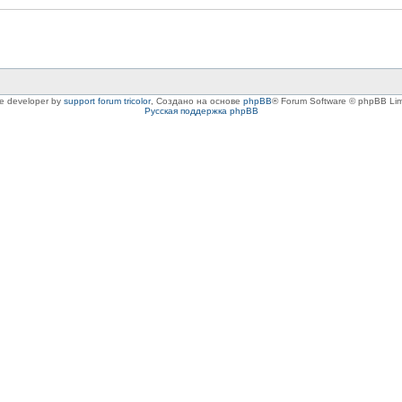
le developer by
support forum tricolor
,
Создано на основе
phpBB
® Forum Software © phpBB Lim
Русская поддержка phpBB