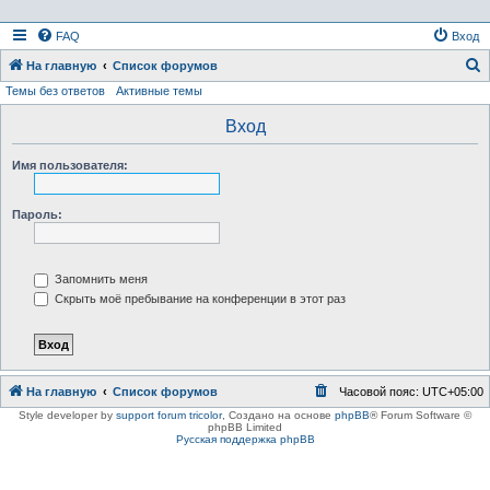
FAQ
Вход
На главную
Список форумов
Темы без ответов
Активные темы
о
и
Вход
с
Имя пользователя:
к
Пароль:
Запомнить меня
Скрыть моё пребывание на конференции в этот раз
На главную
Список форумов
Часовой пояс:
UTC+05:00
Style developer by
support forum tricolor
,
Создано на основе
phpBB
® Forum Software ©
phpBB Limited
Русская поддержка phpBB