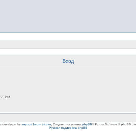
Вход
от раз
le developer by
support forum tricolor
,
Создано на основе
phpBB
® Forum Software © phpBB Lim
Русская поддержка phpBB