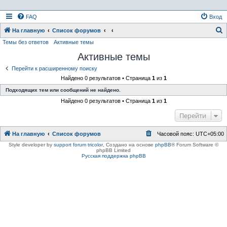
FAQ
Вход
На главную
Список форумов
Темы без ответов
Активные темы
о
Активные темы
и
с
Перейти к расширенному поиску
Найдено 0 результатов • Страница
1
из
1
к
Подходящих тем или сообщений не найдено.
Найдено 0 результатов • Страница
1
из
1
Перейти
На главную
Список форумов
Часовой пояс:
UTC+05:00
Style developer by
support forum tricolor
,
Создано на основе
phpBB
® Forum Software ©
phpBB Limited
Русская поддержка phpBB