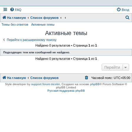
FAQ
Вход
На главную
Список форумов
Темы без ответов
Активные темы
о
Активные темы
и
с
Перейти к расширенному поиску
Найдено 0 результатов • Страница
1
из
1
к
Подходящих тем или сообщений не найдено.
Найдено 0 результатов • Страница
1
из
1
Перейти
На главную
Список форумов
Часовой пояс:
UTC+05:00
Style developer by
support forum tricolor
,
Создано на основе
phpBB
® Forum Software ©
phpBB Limited
Русская поддержка phpBB