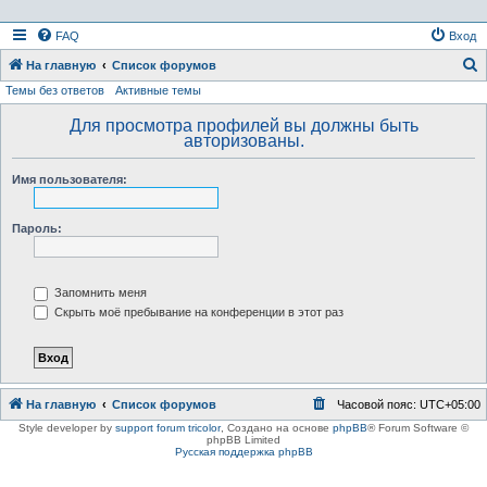
FAQ
Вход
На главную
Список форумов
Темы без ответов
Активные темы
о
и
Для просмотра профилей вы должны быть
авторизованы.
с
к
Имя пользователя:
Пароль:
Запомнить меня
Скрыть моё пребывание на конференции в этот раз
На главную
Список форумов
Часовой пояс:
UTC+05:00
Style developer by
support forum tricolor
,
Создано на основе
phpBB
® Forum Software ©
phpBB Limited
Русская поддержка phpBB