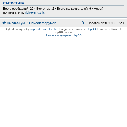
СТАТИСТИКА
Всего сообщений:
20
• Всего тем:
2
• Всего пользователей:
9
• Новый
пользователь:
richeventtula
На главную
Список форумов
Часовой пояс:
UTC+05:00
Style developer by
support forum tricolor
,
Создано на основе
phpBB
® Forum Software ©
phpBB Limited
Русская поддержка phpBB