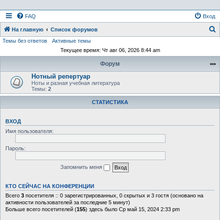
FAQ
Вход
На главную
Список форумов
Темы без ответов
Активные темы
о
Текущее время: Чт авг 06, 2026 8:44 am
и
Форум
с
Нотный репертуар
к
Ноты и разная учебная литература
Темы:
2
СТАТИСТИКА
ВХОД
Имя пользователя:
Пароль:
Запомнить меня
КТО СЕЙЧАС НА КОНФЕРЕНЦИИ
Всего
3
посетителя :: 0 зарегистрированных, 0 скрытых и 3 гостя (основано на
активности пользователей за последние 5 минут)
Больше всего посетителей (
155
) здесь было Ср май 15, 2024 2:33 pm