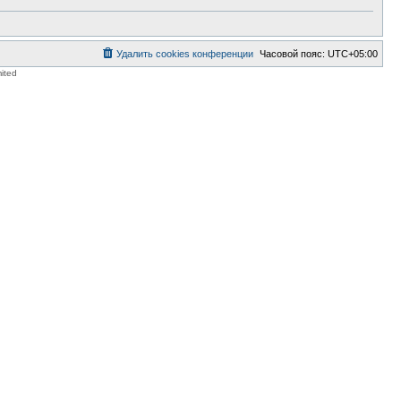
у
с
о
о
б
Удалить cookies конференции
Часовой пояс:
UTC+05:00
щ
е
ited
н
и
ю