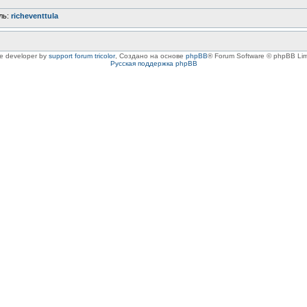
ль:
richeventtula
le developer by
support forum tricolor
,
Создано на основе
phpBB
® Forum Software © phpBB Lim
Русская поддержка phpBB