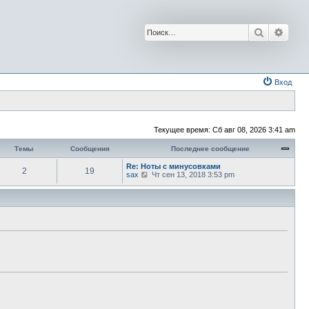
Поиск
Расш
Вход
Текущее время: Сб авг 08, 2026 3:41 am
Темы
Сообщения
Последнее сообщение
Re: Ноты с минусовками
2
19
П
sax
Чт сен 13, 2018 3:53 pm
е
р
е
й
т
и
к
п
о
с
л
е
д
н
е
м