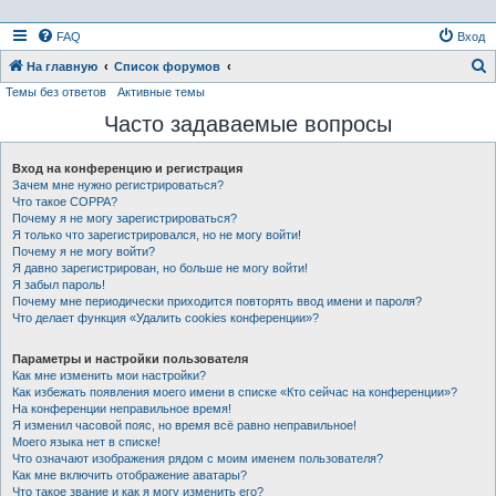
FAQ
Вход
На главную
Список форумов
Темы без ответов
Активные темы
о
Часто задаваемые вопросы
и
с
Вход на конференцию и регистрация
к
Зачем мне нужно регистрироваться?
Что такое COPPA?
Почему я не могу зарегистрироваться?
Я только что зарегистрировался, но не могу войти!
Почему я не могу войти?
Я давно зарегистрирован, но больше не могу войти!
Я забыл пароль!
Почему мне периодически приходится повторять ввод имени и пароля?
Что делает функция «Удалить cookies конференции»?
Параметры и настройки пользователя
Как мне изменить мои настройки?
Как избежать появления моего имени в списке «Кто сейчас на конференции»?
На конференции неправильное время!
Я изменил часовой пояс, но время всё равно неправильное!
Моего языка нет в списке!
Что означают изображения рядом с моим именем пользователя?
Как мне включить отображение аватары?
Что такое звание и как я могу изменить его?