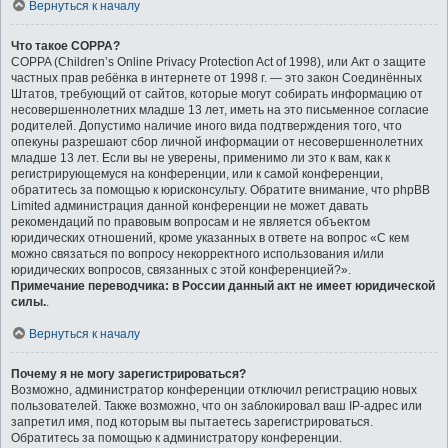
Вернуться к началу
Что такое COPPA?
COPPA (Children’s Online Privacy Protection Act of 1998), или Акт о защите
частных прав ребёнка в интернете от 1998 г. — это закон Соединённых
Штатов, требующий от сайтов, которые могут собирать информацию от
несовершеннолетних младше 13 лет, иметь на это письменное согласие
родителей. Допустимо наличие иного вида подтверждения того, что
опекуны разрешают сбор личной информации от несовершеннолетних
младше 13 лет. Если вы не уверены, применимо ли это к вам, как к
регистрирующемуся на конференции, или к самой конференции,
обратитесь за помощью к юрисконсульту. Обратите внимание, что phpBB
Limited администрация данной конференции не может давать
рекомендаций по правовым вопросам и не является объектом
юридических отношений, кроме указанных в ответе на вопрос «С кем
можно связаться по вопросу некорректного использования и/или
юридических вопросов, связанных с этой конференцией?».
Примечание переводчика: в России данный акт не имеет юридической
силы.
.
Вернуться к началу
Почему я не могу зарегистрироваться?
Возможно, администратор конференции отключил регистрацию новых
пользователей. Также возможно, что он заблокировал ваш IP-адрес или
запретил имя, под которым вы пытаетесь зарегистрироваться.
Обратитесь за помощью к администратору конференции.