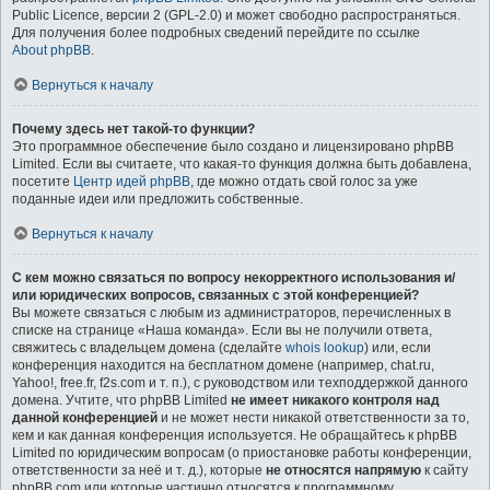
Public Licence, версии 2 (GPL-2.0) и может свободно распространяться.
Для получения более подробных сведений перейдите по ссылке
About phpBB
.
Вернуться к началу
Почему здесь нет такой-то функции?
Это программное обеспечение было создано и лицензировано phpBB
Limited. Если вы считаете, что какая-то функция должна быть добавлена,
посетите
Центр идей phpBB
, где можно отдать свой голос за уже
поданные идеи или предложить собственные.
Вернуться к началу
С кем можно связаться по вопросу некорректного использования и/
или юридических вопросов, связанных с этой конференцией?
Вы можете связаться с любым из администраторов, перечисленных в
списке на странице «Наша команда». Если вы не получили ответа,
свяжитесь с владельцем домена (сделайте
whois lookup
) или, если
конференция находится на бесплатном домене (например, chat.ru,
Yahoo!, free.fr, f2s.com и т. п.), с руководством или техподдержкой данного
домена. Учтите, что phpBB Limited
не имеет никакого контроля над
данной конференцией
и не может нести никакой ответственности за то,
кем и как данная конференция используется. Не обращайтесь к phpBB
Limited по юридическим вопросам (о приостановке работы конференции,
ответственности за неё и т. д.), которые
не относятся напрямую
к сайту
phpBB.com или которые частично относятся к программному