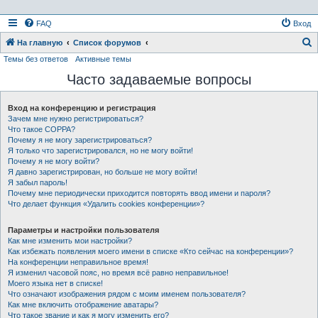
FAQ
Вход
На главную
Список форумов
Темы без ответов
Активные темы
о
Часто задаваемые вопросы
и
с
Вход на конференцию и регистрация
к
Зачем мне нужно регистрироваться?
Что такое COPPA?
Почему я не могу зарегистрироваться?
Я только что зарегистрировался, но не могу войти!
Почему я не могу войти?
Я давно зарегистрирован, но больше не могу войти!
Я забыл пароль!
Почему мне периодически приходится повторять ввод имени и пароля?
Что делает функция «Удалить cookies конференции»?
Параметры и настройки пользователя
Как мне изменить мои настройки?
Как избежать появления моего имени в списке «Кто сейчас на конференции»?
На конференции неправильное время!
Я изменил часовой пояс, но время всё равно неправильное!
Моего языка нет в списке!
Что означают изображения рядом с моим именем пользователя?
Как мне включить отображение аватары?
Что такое звание и как я могу изменить его?