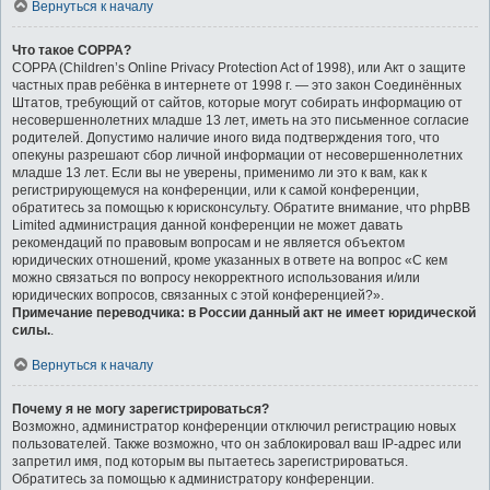
Вернуться к началу
Что такое COPPA?
COPPA (Children’s Online Privacy Protection Act of 1998), или Акт о защите
частных прав ребёнка в интернете от 1998 г. — это закон Соединённых
Штатов, требующий от сайтов, которые могут собирать информацию от
несовершеннолетних младше 13 лет, иметь на это письменное согласие
родителей. Допустимо наличие иного вида подтверждения того, что
опекуны разрешают сбор личной информации от несовершеннолетних
младше 13 лет. Если вы не уверены, применимо ли это к вам, как к
регистрирующемуся на конференции, или к самой конференции,
обратитесь за помощью к юрисконсульту. Обратите внимание, что phpBB
Limited администрация данной конференции не может давать
рекомендаций по правовым вопросам и не является объектом
юридических отношений, кроме указанных в ответе на вопрос «С кем
можно связаться по вопросу некорректного использования и/или
юридических вопросов, связанных с этой конференцией?».
Примечание переводчика: в России данный акт не имеет юридической
силы.
.
Вернуться к началу
Почему я не могу зарегистрироваться?
Возможно, администратор конференции отключил регистрацию новых
пользователей. Также возможно, что он заблокировал ваш IP-адрес или
запретил имя, под которым вы пытаетесь зарегистрироваться.
Обратитесь за помощью к администратору конференции.