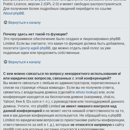
Public Licence, версии 2 (GPL-2.0) и может свободно распространяться.
Для получения более подробных сведений перейдите по ссылке
About phpBB
.
Вернуться к началу
Почему здесь нет такой-то функции?
Это программное обеспечение было создано и лицензировано phpBB
Limited. Если вы считаете, что какая-то функция должна быть добавлена,
посетите
Центр идей phpBB
, где можно отдать свой голос за уже
поданные идеи или предложить собственные.
Вернуться к началу
С кем можно связаться по вопросу некорректного использования и/
или юридических вопросов, связанных с этой конференцией?
Вы можете связаться с любым из администраторов, перечисленных в
списке на странице «Наша команда». Если вы не получили ответа,
свяжитесь с владельцем домена (сделайте
whois lookup
) или, если
конференция находится на бесплатном домене (например, chat.ru,
Yahoo!, free.fr, f2s.com и т. п.), с руководством или техподдержкой данного
домена. Учтите, что phpBB Limited
не имеет никакого контроля над
данной конференцией
и не может нести никакой ответственности за то,
кем и как данная конференция используется. Не обращайтесь к phpBB
Limited по юридическим вопросам (о приостановке работы конференции,
ответственности за неё и т. д.), которые
не относятся напрямую
к сайту
phpBB.com или которые частично относятся к программному