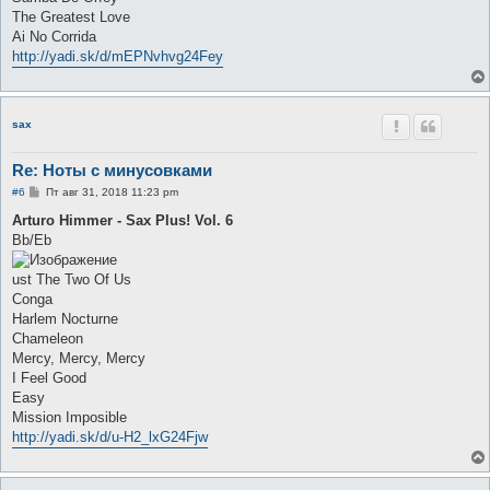
The Greatest Love
Ai No Corrida
http://yadi.sk/d/mEPNvhvg24Fey
sax
Re: Ноты с минусовками
С
#6
Пт авг 31, 2018 11:23 pm
о
о
Arturo Himmer - Sax Plus! Vol. 6
б
Bb/Eb
щ
е
н
ust The Two Of Us
и
е
Conga
Harlem Nocturne
Chameleon
Mercy, Mercy, Mercy
I Feel Good
Easy
Mission Imposible
http://yadi.sk/d/u-H2_lxG24Fjw