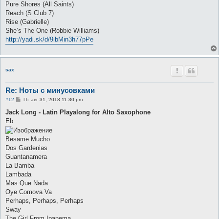
Pure Shores (All Saints)
Reach (S Club 7)
Rise (Gabrielle)
She’s The One (Robbie Williams)
http://yadi.sk/d/9ibMin3h77pPe
sax
Re: Ноты с минусовками
С
#12
Пт авг 31, 2018 11:30 pm
о
о
Jack Long - Latin Playalong for Alto Saxophone
б
Eb
щ
е
н
Besame Mucho
и
е
Dos Gardenias
Guantanamera
La Bamba
Lambada
Mas Que Nada
Oye Comova Va
Perhaps, Perhaps, Perhaps
Sway
The Girl From Ipanema