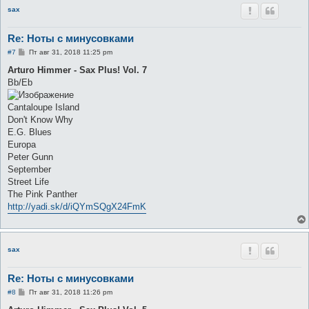
sax
Re: Ноты с минусовками
С
#7
Пт авг 31, 2018 11:25 pm
о
о
Arturo Himmer - Sax Plus! Vol. 7
б
Bb/Eb
щ
е
н
Cantaloupe Island
и
е
Don't Know Why
E.G. Blues
Europa
Peter Gunn
September
Street Life
The Pink Panther
http://yadi.sk/d/iQYmSQgX24FmK
sax
Re: Ноты с минусовками
С
#8
Пт авг 31, 2018 11:26 pm
о
о