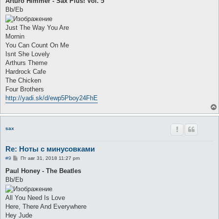
Arturo Himmer - Sax Plus! Vol. 5
б
Bb/Eb
щ
е
н
Just The Way You Are
и
е
Mornin
You Can Count On Me
Isnt She Lovely
Arthurs Theme
Hardrock Cafe
The Chicken
Four Brothers
http://yadi.sk/d/ewp5Pboy24FhE
sax
Re: Ноты с минусовками
С
#9
Пт авг 31, 2018 11:27 pm
о
о
Paul Honey - The Beatles
б
Bb/Eb
щ
е
н
All You Need Is Love
и
е
Here, There And Everywhere
Hey Jude