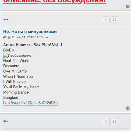
sax
Re: Ноты с минусовками
С
#2
Пт авг 31, 2018 11:15 pm
о
о
Arturo Himmer - Sax Plus! Vol. 1
б
Bb\Eb
щ
е
н
Heal The World
и
е
Diamante
Oye Mi Canto
When I Need You
I Will Survive
You'll Be In My Heart
Morning Dance
Songbird
http://yadi.sk/d/Xpha5uOI24FZg
sax