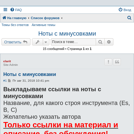
FAQ
Вход
На главную
Список форумов
Темы без ответов
Активные темы
о
Ноты с минусовками
и
с
Поиск
Расширенн
Ответить
к
15 сообщений • Страница
1
из
1
clarit
Site Admin
Ноты с минусовками
С
#1
Пт авг 31, 2018 10:41 pm
о
Выкладываем ссылки на ноты с
о
б
минусовками
щ
е
Название, для какого строя инструмента (Es,
н
и
B, C)
е
Желательно указать автора
Только ссылки на материал и
описание, без обсуждения!