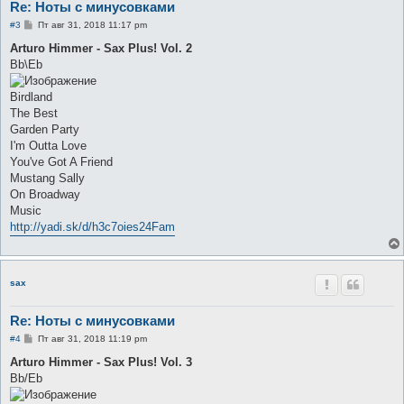
Re: Ноты с минусовками
С
#3
Пт авг 31, 2018 11:17 pm
о
о
Arturo Himmer - Sax Plus! Vol. 2
б
Bb\Eb
щ
е
н
Birdland
и
е
The Best
Garden Party
I'm Outta Love
You've Got A Friend
Mustang Sally
On Broadway
Music
http://yadi.sk/d/h3c7oies24Fam
sax
Re: Ноты с минусовками
С
#4
Пт авг 31, 2018 11:19 pm
о
о
Arturo Himmer - Sax Plus! Vol. 3
б
Bb/Eb
щ
е
н