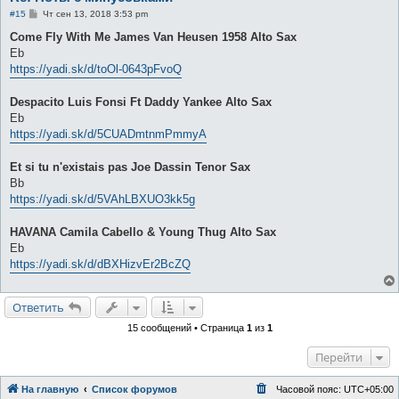
С
#15
Чт сен 13, 2018 3:53 pm
о
о
Come Fly With Me James Van Heusen 1958 Alto Sax
б
Eb
щ
е
https://yadi.sk/d/toOl-0643pFvoQ
н
и
е
Despacito Luis Fonsi Ft Daddy Yankee Alto Sax
Eb
https://yadi.sk/d/5CUADmtnmPmmyA
Et si tu n'existais pas Joe Dassin Tenor Sax
Bb
https://yadi.sk/d/5VAhLBXUO3kk5g
HAVANA Camila Cabello & Young Thug Alto Sax
Eb
https://yadi.sk/d/dBXHizvEr2BcZQ
Ответить
15 сообщений • Страница
1
из
1
Перейти
На главную
Список форумов
Часовой пояс:
UTC+05:00