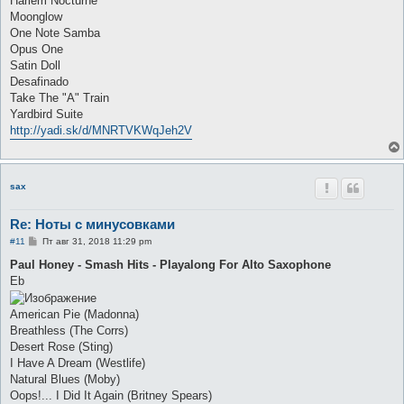
Harlem Nocturne
Moonglow
One Note Samba
Opus One
Satin Doll
Desafinado
Take The "A" Train
Yardbird Suite
http://yadi.sk/d/MNRTVKWqJeh2V
sax
Re: Ноты с минусовками
С
#11
Пт авг 31, 2018 11:29 pm
о
о
Paul Honey - Smash Hits - Playalong For Alto Saxophone
б
Eb
щ
е
н
American Pie (Madonna)
и
е
Breathless (The Corrs)
Desert Rose (Sting)
I Have A Dream (Westlife)
Natural Blues (Moby)
Oops!... I Did It Again (Britney Spears)