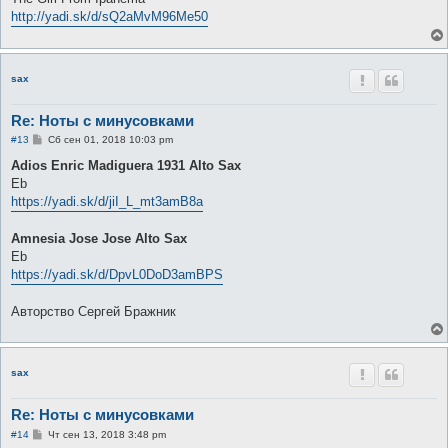
http://yadi.sk/d/sQ2aMvM96Me50
sax
Re: Ноты с минусовками
С
#13
Сб сен 01, 2018 10:03 pm
о
о
Adios Enric Madiguera 1931 Alto Sax
б
Eb
щ
е
https://yadi.sk/d/jiI_L_mt3amB8a
н
и
е
Amnesia Jose Jose Alto Sax
Eb
https://yadi.sk/d/DpvL0DoD3amBPS
Авторство Сергей Бражник
sax
Re: Ноты с минусовками
С
#14
Чт сен 13, 2018 3:48 pm
о