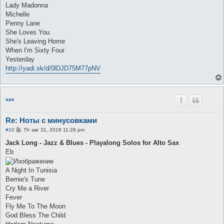
Lady Madonna
Michelle
Penny Lane
She Loves You
She's Leaving Home
When I'm Sixty Four
Yesterday
http://yadi.sk/d/0lDJD75M77pNV
sax
Re: Ноты с минусовками
С
#10
Пт авг 31, 2018 11:28 pm
о
о
Jack Long - Jazz & Blues - Playalong Solos for Alto Sax
б
Eb
щ
е
н
A Night In Tunisia
и
е
Bernie's Tune
Cry Me a River
Fever
Fly Me To The Moon
God Bless The Child