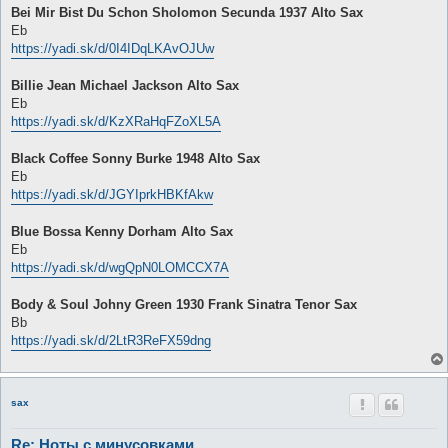
о
Bei Mir Bist Du Schon Sholomon Secunda 1937 Alto Sax
б
Eb
щ
е
https://yadi.sk/d/0I4IDqLKAvOJUw
н
и
е
Billie Jean Michael Jackson Alto Sax
Eb
https://yadi.sk/d/KzXRaHqFZoXL5A
Black Coffee Sonny Burke 1948 Alto Sax
Eb
https://yadi.sk/d/JGYIprkHBKfAkw
Blue Bossa Kenny Dorham Alto Sax
Eb
https://yadi.sk/d/wgQpN0LOMCCX7A
Body & Soul Johny Green 1930 Frank Sinatra Tenor Sax
Bb
https://yadi.sk/d/2LtR3ReFX59dng
sax
Re: Ноты с минусовками