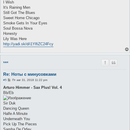
I Wish
и
е
It's Raining Men
Still Got The Blues
Sweet Home Chicago
Smoke Gets In Your Eyes
Soul Bossa Nova
Honesty
Lily Was Here
http://yadi.sk/d/i1YlfiZC24Fcy
sax
Re: Ноты с минусовками
С
#5
Пт авг 31, 2018 11:22 pm
о
о
Arturo Himmer - Sax Plus! Vol. 4
б
Bb/Eb
щ
е
н
Sir Duk
и
е
Dancing Queen
Halfe A Minute
Underneath You
Pick Up The Pieces
Samba De Orfey