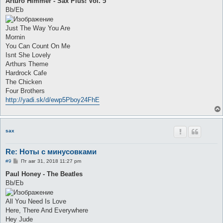
Arturo Himmer - Sax Plus! Vol. 5
б
Bb/Eb
щ
е
н
Just The Way You Are
и
е
Mornin
You Can Count On Me
Isnt She Lovely
Arthurs Theme
Hardrock Cafe
The Chicken
Four Brothers
http://yadi.sk/d/ewp5Pboy24FhE
sax
Re: Ноты с минусовками
С
#9
Пт авг 31, 2018 11:27 pm
о
о
Paul Honey - The Beatles
б
Bb/Eb
щ
е
н
All You Need Is Love
и
е
Here, There And Everywhere
Hey Jude