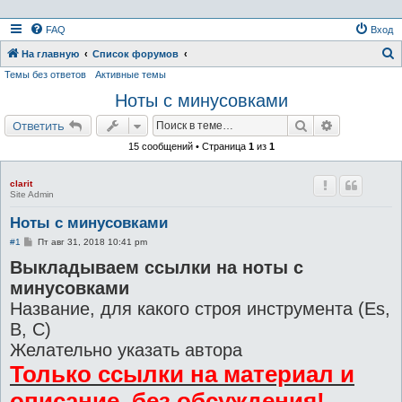
FAQ
Вход
На главную
Список форумов
Темы без ответов
Активные темы
о
Ноты с минусовками
и
с
Поиск
Расширенн
Ответить
к
15 сообщений • Страница
1
из
1
clarit
Site Admin
Ноты с минусовками
С
#1
Пт авг 31, 2018 10:41 pm
о
Выкладываем ссылки на ноты с
о
б
минусовками
щ
е
Название, для какого строя инструмента (Es,
н
и
B, C)
е
Желательно указать автора
Только ссылки на материал и
описание, без обсуждения!