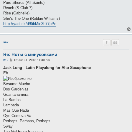
Pure Shores (All Saints)
Reach (S Club 7)
Rise (Gabrielle)
She’s The One (Robbie Williams)
http://yadi.sk/d/9ibMin3h77pPe
sax
Re: Ноты с минусовками
С
#12
Пт авг 31, 2018 11:30 pm
о
о
Jack Long - Latin Playalong for Alto Saxophone
б
Eb
щ
е
н
Besame Mucho
и
е
Dos Gardenias
Guantanamera
La Bamba
Lambada
Mas Que Nada
Oye Comova Va
Perhaps, Perhaps, Perhaps
Sway
The Girl From Ipanema