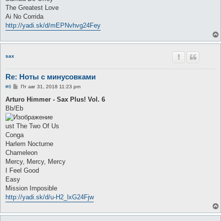
The Greatest Love
Ai No Corrida
http://yadi.sk/d/mEPNvhvg24Fey
sax
Re: Ноты с минусовками
С
#6
Пт авг 31, 2018 11:23 pm
о
о
Arturo Himmer - Sax Plus! Vol. 6
б
Bb/Eb
щ
е
н
ust The Two Of Us
и
е
Conga
Harlem Nocturne
Chameleon
Mercy, Mercy, Mercy
I Feel Good
Easy
Mission Imposible
http://yadi.sk/d/u-H2_lxG24Fjw