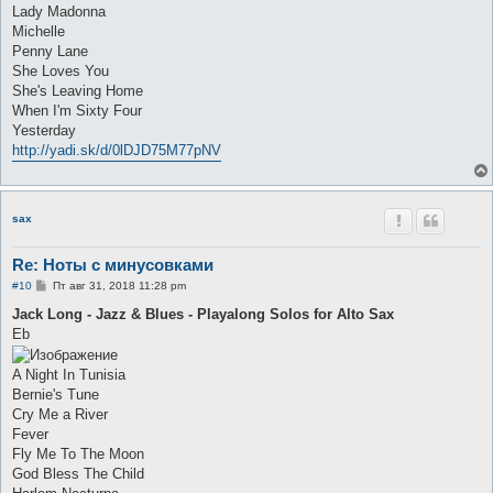
Lady Madonna
Michelle
Penny Lane
She Loves You
She's Leaving Home
When I'm Sixty Four
Yesterday
http://yadi.sk/d/0lDJD75M77pNV
sax
Re: Ноты с минусовками
С
#10
Пт авг 31, 2018 11:28 pm
о
о
Jack Long - Jazz & Blues - Playalong Solos for Alto Sax
б
Eb
щ
е
н
A Night In Tunisia
и
е
Bernie's Tune
Cry Me a River
Fever
Fly Me To The Moon
God Bless The Child