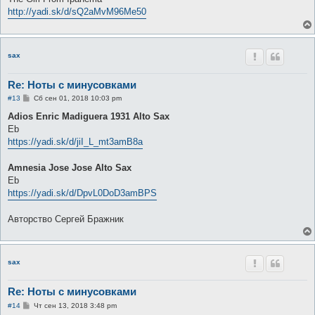
http://yadi.sk/d/sQ2aMvM96Me50
sax
Re: Ноты с минусовками
С
#13
Сб сен 01, 2018 10:03 pm
о
о
Adios Enric Madiguera 1931 Alto Sax
б
Eb
щ
е
https://yadi.sk/d/jiI_L_mt3amB8a
н
и
е
Amnesia Jose Jose Alto Sax
Eb
https://yadi.sk/d/DpvL0DoD3amBPS
Авторство Сергей Бражник
sax
Re: Ноты с минусовками
С
#14
Чт сен 13, 2018 3:48 pm
о