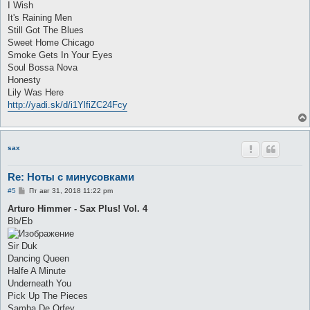
I Wish
и
е
It's Raining Men
Still Got The Blues
Sweet Home Chicago
Smoke Gets In Your Eyes
Soul Bossa Nova
Honesty
Lily Was Here
http://yadi.sk/d/i1YlfiZC24Fcy
sax
Re: Ноты с минусовками
С
#5
Пт авг 31, 2018 11:22 pm
о
о
Arturo Himmer - Sax Plus! Vol. 4
б
Bb/Eb
щ
е
н
Sir Duk
и
е
Dancing Queen
Halfe A Minute
Underneath You
Pick Up The Pieces
Samba De Orfey