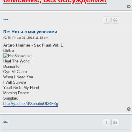
sax
Re: Ноты с минусовками
С
#2
Пт авг 31, 2018 11:15 pm
о
о
Arturo Himmer - Sax Plus! Vol. 1
б
Bb\Eb
щ
е
н
Heal The World
и
е
Diamante
Oye Mi Canto
When I Need You
I Will Survive
You'll Be In My Heart
Morning Dance
Songbird
http://yadi.sk/d/Xpha5uOI24FZg
sax