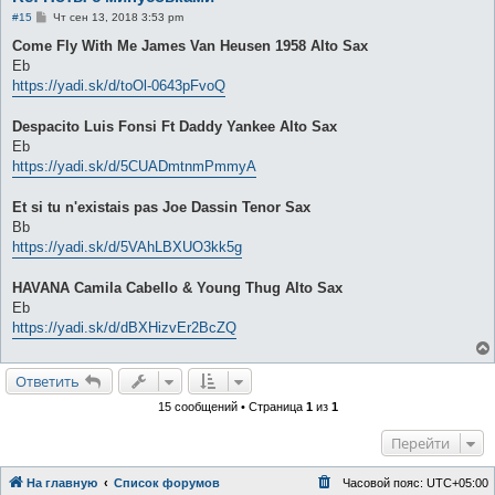
С
#15
Чт сен 13, 2018 3:53 pm
о
о
Come Fly With Me James Van Heusen 1958 Alto Sax
б
Eb
щ
е
https://yadi.sk/d/toOl-0643pFvoQ
н
и
е
Despacito Luis Fonsi Ft Daddy Yankee Alto Sax
Eb
https://yadi.sk/d/5CUADmtnmPmmyA
Et si tu n'existais pas Joe Dassin Tenor Sax
Bb
https://yadi.sk/d/5VAhLBXUO3kk5g
HAVANA Camila Cabello & Young Thug Alto Sax
Eb
https://yadi.sk/d/dBXHizvEr2BcZQ
Ответить
15 сообщений • Страница
1
из
1
Перейти
На главную
Список форумов
Часовой пояс:
UTC+05:00