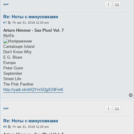
sax
Re: Ноты с минусовками
С
#7
Пт авг 31, 2018 11:25 pm
о
о
Arturo Himmer - Sax Plus! Vol. 7
б
Bb/Eb
щ
е
н
Cantaloupe Island
и
е
Don't Know Why
E.G. Blues
Europa
Peter Gunn
September
Street Life
The Pink Panther
http://yadi.sk/d/iQYmSQgX24FmK
sax
Re: Ноты с минусовками
С
#8
Пт авг 31, 2018 11:26 pm
о
о