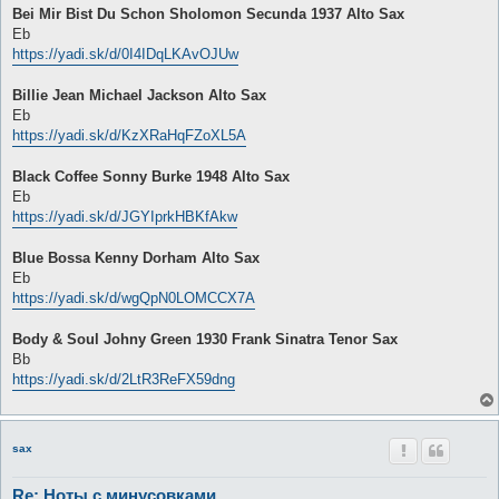
о
Bei Mir Bist Du Schon Sholomon Secunda 1937 Alto Sax
б
Eb
щ
е
https://yadi.sk/d/0I4IDqLKAvOJUw
н
и
е
Billie Jean Michael Jackson Alto Sax
Eb
https://yadi.sk/d/KzXRaHqFZoXL5A
Black Coffee Sonny Burke 1948 Alto Sax
Eb
https://yadi.sk/d/JGYIprkHBKfAkw
Blue Bossa Kenny Dorham Alto Sax
Eb
https://yadi.sk/d/wgQpN0LOMCCX7A
Body & Soul Johny Green 1930 Frank Sinatra Tenor Sax
Bb
https://yadi.sk/d/2LtR3ReFX59dng
sax
Re: Ноты с минусовками