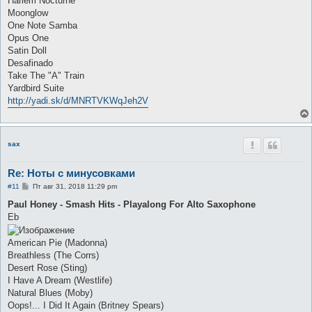
Harlem Nocturne
Moonglow
One Note Samba
Opus One
Satin Doll
Desafinado
Take The "A" Train
Yardbird Suite
http://yadi.sk/d/MNRTVKWqJeh2V
sax
Re: Ноты с минусовками
С
#11
Пт авг 31, 2018 11:29 pm
о
о
Paul Honey - Smash Hits - Playalong For Alto Saxophone
б
Eb
щ
е
н
American Pie (Madonna)
и
е
Breathless (The Corrs)
Desert Rose (Sting)
I Have A Dream (Westlife)
Natural Blues (Moby)
Oops!... I Did It Again (Britney Spears)