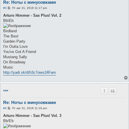
Re: Ноты с минусовками
С
#3
Пт авг 31, 2018 11:17 pm
о
о
Arturo Himmer - Sax Plus! Vol. 2
б
Bb\Eb
щ
е
н
Birdland
и
е
The Best
Garden Party
I'm Outta Love
You've Got A Friend
Mustang Sally
On Broadway
Music
http://yadi.sk/d/h3c7oies24Fam
sax
Re: Ноты с минусовками
С
#4
Пт авг 31, 2018 11:19 pm
о
о
Arturo Himmer - Sax Plus! Vol. 3
б
Bb/Eb
щ
е
н