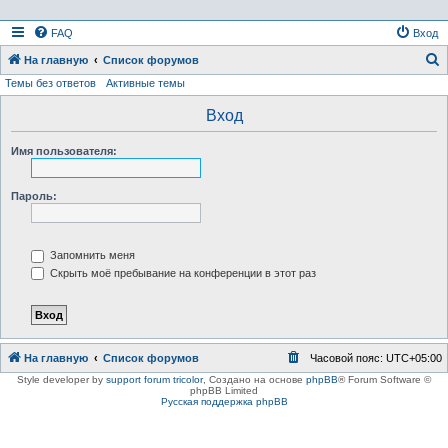
FAQ
Вход
На главную
Список форумов
Темы без ответов
Активные темы
о
и
Вход
с
Имя пользователя:
к
Пароль:
Запомнить меня
Скрыть моё пребывание на конференции в этот раз
На главную
Список форумов
Часовой пояс:
UTC+05:00
Style developer by
support forum tricolor
,
Создано на основе
phpBB
® Forum Software ©
phpBB Limited
Русская поддержка phpBB