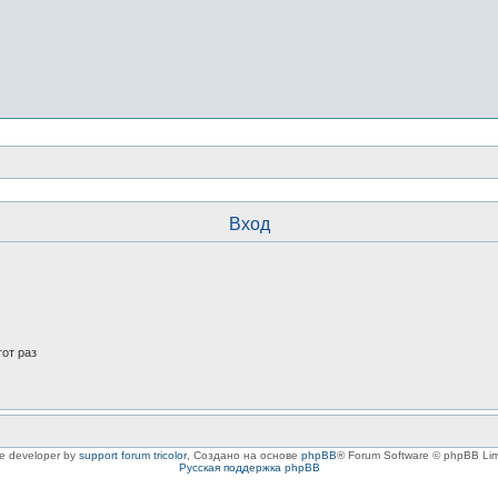
Вход
от раз
le developer by
support forum tricolor
,
Создано на основе
phpBB
® Forum Software © phpBB Lim
Русская поддержка phpBB