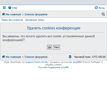
FAQ
Вход
На главную
Список форумов
Темы без ответов
Активные темы
о
и
Удалить cookies конференции
с
Вы уверены, что хотите удалить все cookie, установленные данной
к
конференцией?
На главную
Список форумов
Часовой пояс:
UTC+05:00
Style developer by
support forum tricolor
,
Создано на основе
phpBB
® Forum Software ©
phpBB Limited
Русская поддержка phpBB