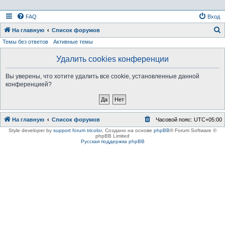
FAQ
Вход
На главную
Список форумов
Темы без ответов
Активные темы
о
и
Удалить cookies конференции
с
Вы уверены, что хотите удалить все cookie, установленные данной
к
конференцией?
На главную
Список форумов
Часовой пояс:
UTC+05:00
Style developer by
support forum tricolor
,
Создано на основе
phpBB
® Forum Software ©
phpBB Limited
Русская поддержка phpBB