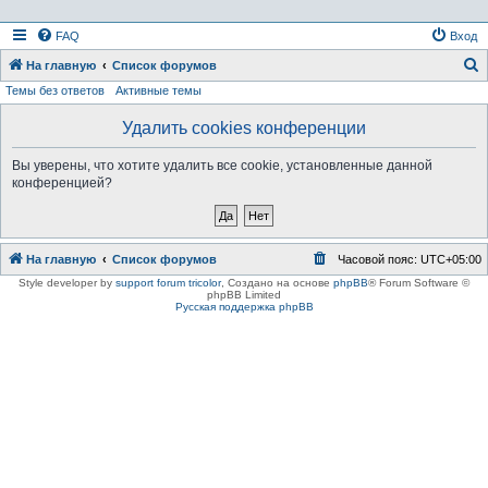
FAQ
Вход
На главную
Список форумов
Темы без ответов
Активные темы
о
и
Удалить cookies конференции
с
Вы уверены, что хотите удалить все cookie, установленные данной
к
конференцией?
На главную
Список форумов
Часовой пояс:
UTC+05:00
Style developer by
support forum tricolor
,
Создано на основе
phpBB
® Forum Software ©
phpBB Limited
Русская поддержка phpBB