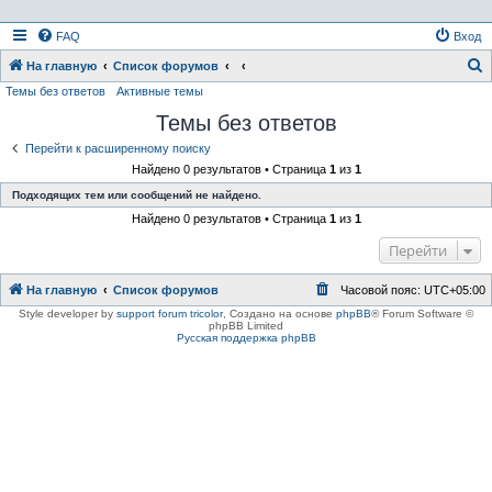
FAQ
Вход
На главную
Список форумов
Темы без ответов
Активные темы
о
Темы без ответов
и
с
Перейти к расширенному поиску
Найдено 0 результатов • Страница
1
из
1
к
Подходящих тем или сообщений не найдено.
Найдено 0 результатов • Страница
1
из
1
Перейти
На главную
Список форумов
Часовой пояс:
UTC+05:00
Style developer by
support forum tricolor
,
Создано на основе
phpBB
® Forum Software ©
phpBB Limited
Русская поддержка phpBB