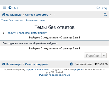
FAQ
Вход
На главную
Список форумов
Темы без ответов
Активные темы
о
Темы без ответов
и
с
Перейти к расширенному поиску
Найдено 0 результатов • Страница
1
из
1
к
Подходящих тем или сообщений не найдено.
Найдено 0 результатов • Страница
1
из
1
Перейти
На главную
Список форумов
Часовой пояс:
UTC+05:00
Style developer by
support forum tricolor
,
Создано на основе
phpBB
® Forum Software ©
phpBB Limited
Русская поддержка phpBB