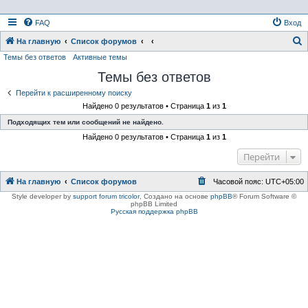
FAQ
Вход
На главную
Список форумов
Темы без ответов
Активные темы
о
Темы без ответов
и
с
Перейти к расширенному поиску
Найдено 0 результатов • Страница
1
из
1
к
Подходящих тем или сообщений не найдено.
Найдено 0 результатов • Страница
1
из
1
Перейти
На главную
Список форумов
Часовой пояс:
UTC+05:00
Style developer by
support forum tricolor
,
Создано на основе
phpBB
® Forum Software ©
phpBB Limited
Русская поддержка phpBB