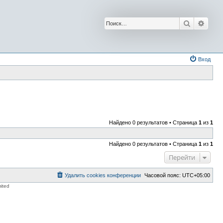
Поиск
Расш
Вход
Найдено 0 результатов • Страница
1
из
1
Найдено 0 результатов • Страница
1
из
1
Перейти
Удалить cookies конференции
Часовой пояс:
UTC+05:00
ited