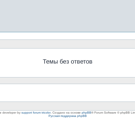
Темы без ответов
le developer by
support forum tricolor
,
Создано на основе
phpBB
® Forum Software © phpBB Lim
Русская поддержка phpBB