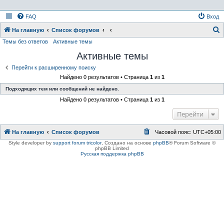
FAQ
Вход
На главную
Список форумов
Темы без ответов
Активные темы
о
Активные темы
и
с
Перейти к расширенному поиску
Найдено 0 результатов • Страница
1
из
1
к
Подходящих тем или сообщений не найдено.
Найдено 0 результатов • Страница
1
из
1
Перейти
На главную
Список форумов
Часовой пояс:
UTC+05:00
Style developer by
support forum tricolor
,
Создано на основе
phpBB
® Forum Software ©
phpBB Limited
Русская поддержка phpBB