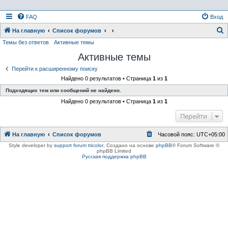
FAQ
Вход
На главную
Список форумов
Темы без ответов
Активные темы
о
Активные темы
и
с
Перейти к расширенному поиску
Найдено 0 результатов • Страница
1
из
1
к
Подходящих тем или сообщений не найдено.
Найдено 0 результатов • Страница
1
из
1
Перейти
На главную
Список форумов
Часовой пояс:
UTC+05:00
Style developer by
support forum tricolor
,
Создано на основе
phpBB
® Forum Software ©
phpBB Limited
Русская поддержка phpBB