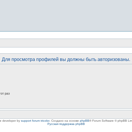
Для просмотра профилей вы должны быть авторизованы.
от раз
le developer by
support forum tricolor
,
Создано на основе
phpBB
® Forum Software © phpBB Lim
Русская поддержка phpBB