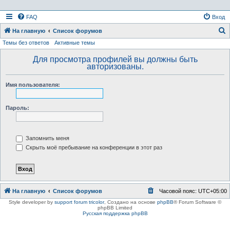
FAQ
Вход
На главную
Список форумов
Темы без ответов
Активные темы
о
и
Для просмотра профилей вы должны быть
авторизованы.
с
к
Имя пользователя:
Пароль:
Запомнить меня
Скрыть моё пребывание на конференции в этот раз
На главную
Список форумов
Часовой пояс:
UTC+05:00
Style developer by
support forum tricolor
,
Создано на основе
phpBB
® Forum Software ©
phpBB Limited
Русская поддержка phpBB