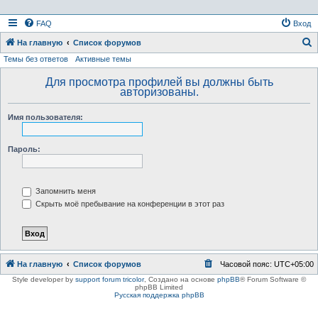
FAQ
Вход
На главную
Список форумов
Темы без ответов
Активные темы
о
и
Для просмотра профилей вы должны быть
авторизованы.
с
к
Имя пользователя:
Пароль:
Запомнить меня
Скрыть моё пребывание на конференции в этот раз
На главную
Список форумов
Часовой пояс:
UTC+05:00
Style developer by
support forum tricolor
,
Создано на основе
phpBB
® Forum Software ©
phpBB Limited
Русская поддержка phpBB