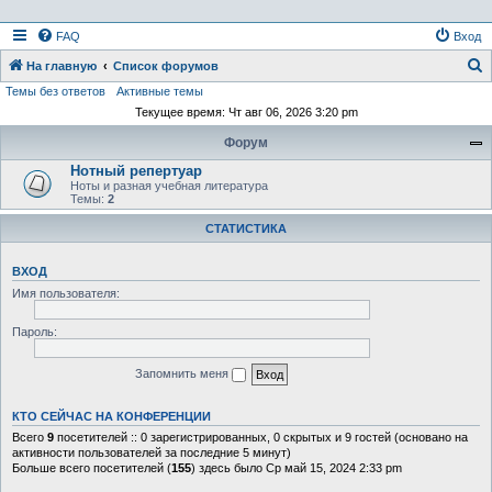
FAQ
Вход
На главную
Список форумов
Темы без ответов
Активные темы
о
Текущее время: Чт авг 06, 2026 3:20 pm
и
Форум
с
Нотный репертуар
к
Ноты и разная учебная литература
Темы:
2
СТАТИСТИКА
ВХОД
Имя пользователя:
Пароль:
Запомнить меня
КТО СЕЙЧАС НА КОНФЕРЕНЦИИ
Всего
9
посетителей :: 0 зарегистрированных, 0 скрытых и 9 гостей (основано на
активности пользователей за последние 5 минут)
Больше всего посетителей (
155
) здесь было Ср май 15, 2024 2:33 pm