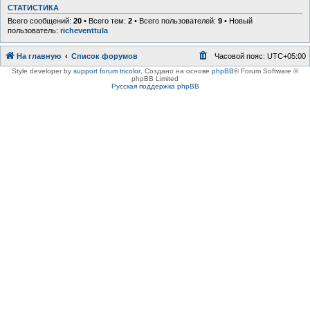
СТАТИСТИКА
Всего сообщений:
20
• Всего тем:
2
• Всего пользователей:
9
• Новый
пользователь:
richeventtula
На главную
Список форумов
Часовой пояс:
UTC+05:00
Style developer by
support forum tricolor
,
Создано на основе
phpBB
® Forum Software ©
phpBB Limited
Русская поддержка phpBB