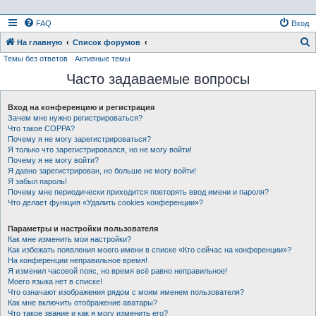
FAQ
Вход
На главную
Список форумов
Темы без ответов
Активные темы
о
Часто задаваемые вопросы
и
с
Вход на конференцию и регистрация
к
Зачем мне нужно регистрироваться?
Что такое COPPA?
Почему я не могу зарегистрироваться?
Я только что зарегистрировался, но не могу войти!
Почему я не могу войти?
Я давно зарегистрирован, но больше не могу войти!
Я забыл пароль!
Почему мне периодически приходится повторять ввод имени и пароля?
Что делает функция «Удалить cookies конференции»?
Параметры и настройки пользователя
Как мне изменить мои настройки?
Как избежать появления моего имени в списке «Кто сейчас на конференции»?
На конференции неправильное время!
Я изменил часовой пояс, но время всё равно неправильное!
Моего языка нет в списке!
Что означают изображения рядом с моим именем пользователя?
Как мне включить отображение аватары?
Что такое звание и как я могу изменить его?