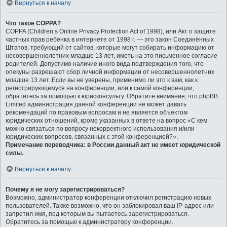
Вернуться к началу
Что такое COPPA?
COPPA (Children’s Online Privacy Protection Act of 1998), или Акт о защите
частных прав ребёнка в интернете от 1998 г. — это закон Соединённых
Штатов, требующий от сайтов, которые могут собирать информацию от
несовершеннолетних младше 13 лет, иметь на это письменное согласие
родителей. Допустимо наличие иного вида подтверждения того, что
опекуны разрешают сбор личной информации от несовершеннолетних
младше 13 лет. Если вы не уверены, применимо ли это к вам, как к
регистрирующемуся на конференции, или к самой конференции,
обратитесь за помощью к юрисконсульту. Обратите внимание, что phpBB
Limited администрация данной конференции не может давать
рекомендаций по правовым вопросам и не является объектом
юридических отношений, кроме указанных в ответе на вопрос «С кем
можно связаться по вопросу некорректного использования и/или
юридических вопросов, связанных с этой конференцией?».
Примечание переводчика: в России данный акт не имеет юридической
силы.
.
Вернуться к началу
Почему я не могу зарегистрироваться?
Возможно, администратор конференции отключил регистрацию новых
пользователей. Также возможно, что он заблокировал ваш IP-адрес или
запретил имя, под которым вы пытаетесь зарегистрироваться.
Обратитесь за помощью к администратору конференции.