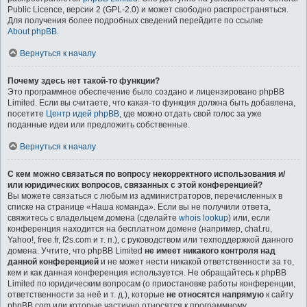
Public Licence, версии 2 (GPL-2.0) и может свободно распространяться.
Для получения более подробных сведений перейдите по ссылке
About phpBB
.
Вернуться к началу
Почему здесь нет такой-то функции?
Это программное обеспечение было создано и лицензировано phpBB
Limited. Если вы считаете, что какая-то функция должна быть добавлена,
посетите
Центр идей phpBB
, где можно отдать свой голос за уже
поданные идеи или предложить собственные.
Вернуться к началу
С кем можно связаться по вопросу некорректного использования и/
или юридических вопросов, связанных с этой конференцией?
Вы можете связаться с любым из администраторов, перечисленных в
списке на странице «Наша команда». Если вы не получили ответа,
свяжитесь с владельцем домена (сделайте
whois lookup
) или, если
конференция находится на бесплатном домене (например, chat.ru,
Yahoo!, free.fr, f2s.com и т. п.), с руководством или техподдержкой данного
домена. Учтите, что phpBB Limited
не имеет никакого контроля над
данной конференцией
и не может нести никакой ответственности за то,
кем и как данная конференция используется. Не обращайтесь к phpBB
Limited по юридическим вопросам (о приостановке работы конференции,
ответственности за неё и т. д.), которые
не относятся напрямую
к сайту
phpBB.com или которые частично относятся к программному