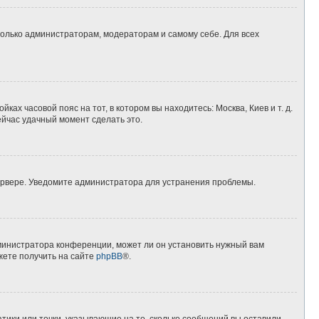
 только администраторам, модераторам и самому себе. Для всех
ках часовой пояс на тот, в котором вы находитесь: Москва, Киев и т. д.
ейчас удачный момент сделать это.
сервере. Уведомите администратора для устранения проблемы.
дминистратора конференции, может ли он установить нужный вам
жете получить на сайте
phpBB
®.