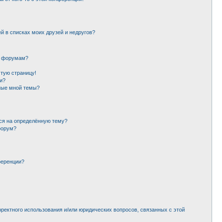
й в списках моих друзей и недругов?
и форумам?
стую страницу!
и?
ные мной темы?
ься на определённую тему?
форум?
ференции?
рректного использования и/или юридических вопросов, связанных с этой