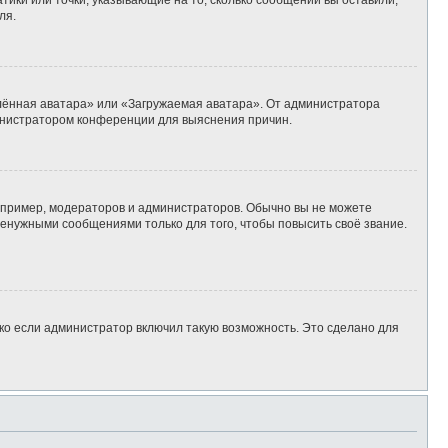
тики или точки, указывающие на то, сколько сообщений вы оставили,
ля.
алённая аватара» или «Загружаемая аватара». От администратора
дминистратором конференции для выяснения причин.
пример, модераторов и администраторов. Обычно вы не можете
енужными сообщениями только для того, чтобы повысить своё звание.
ко если администратор включил такую возможность. Это сделано для