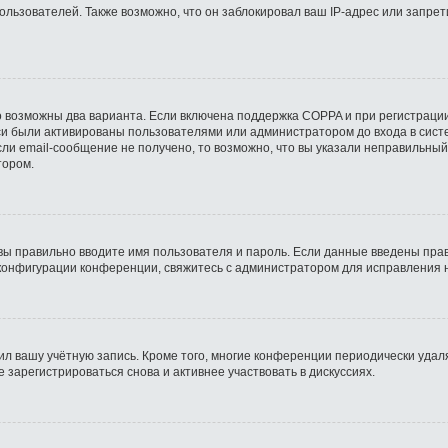
ьзователей. Также возможно, что он заблокировал ваш IP-адрес или запрети
о возможны два варианта. Если включена поддержка COPPA и при регистрации
си были активированы пользователями или администратором до входа в сист
ли email-сообщение не получено, то возможно, что вы указали неправильный
тором.
вы правильно вводите имя пользователя и пароль. Если данные введены прав
 конфигурации конференции, свяжитесь с администратором для исправления 
ил вашу учётную запись. Кроме того, многие конференции периодически уда
зарегистрироваться снова и активнее участвовать в дискуссиях.