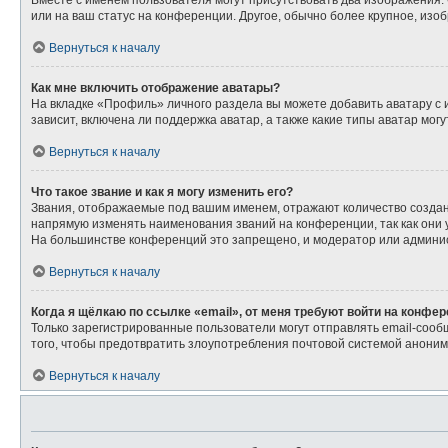
Вместе с именем пользователя могут присутствовать два изображения. О
или на ваш статус на конференции. Другое, обычно более крупное, изо
Вернуться к началу
Как мне включить отображение аватары?
На вкладке «Профиль» личного раздела вы можете добавить аватару с
зависит, включена ли поддержка аватар, а также какие типы аватар мо
Вернуться к началу
Что такое звание и как я могу изменить его?
Звания, отображаемые под вашим именем, отражают количество созда
напрямую изменять наименования званий на конференции, так как они
На большинстве конференций это запрещено, и модератор или админис
Вернуться к началу
Когда я щёлкаю по ссылке «email», от меня требуют войти на конфе
Только зарегистрированные пользователи могут отправлять email-сооб
того, чтобы предотвратить злоупотребления почтовой системой анони
Вернуться к началу