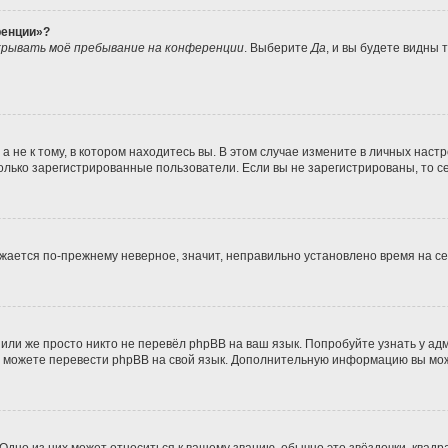
ренции»?
рывать моё пребывание на конференции
. Выберите
Да
, и вы будете видны
не к тому, в котором находитесь вы. В этом случае измените в личных настрой
 только зарегистрированные пользователи. Если вы не зарегистрированы, то с
ражается по-прежнему неверное, значит, неправильно установлено время на 
или же просто никто не перевёл phpBB на ваш язык. Попробуйте узнать у а
ами можете перевести phpBB на свой язык. Дополнительную информацию вы мо