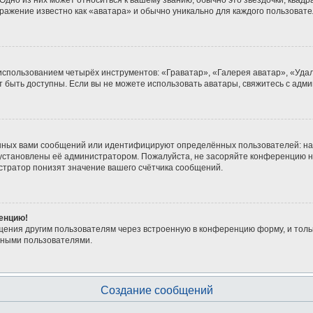
дно из них может относиться к вашему званию, обычно это звёздочки, квадра
бражение известно как «аватара» и обычно уникально для каждого пользовате
 использованием четырёх инструментов: «Граватар», «Галерея аватар», «Уд
гут быть доступны. Если вы не можете использовать аватары, свяжитесь с а
нных вами сообщений или идентифицируют определённых пользователей: на
 установлены её администратором. Пожалуйста, не засоряйте конференцию н
тратор понизят значение вашего счётчика сообщений.
ренцию!
щения другим пользователям через встроенную в конференцию форму, и толь
мными пользователями.
Создание сообщений