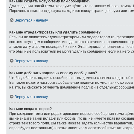
Как мне создать новую тему или сообщение?
Для создания новой темы в форуме щёлкните по кнопке «Новая тема». 
Перечень ваших прав доступа находится внизу страниц форума или тем
Вернуться к началу
Как мне отредактировать или удалить сообщение?
Если вы не являетесь администратором или модератором конференции,
соответствующем сообщении, иногда только в течение ограниченного вр
а также дату и время последней из них. Эта надпись не появляется, е
что обычные пользователи не могут удалить сообщение, если на него уж
Вернуться к началу
Как мне добавить подпись к своему сообщению?
Чтобы добавить подпись к сообщению, вы должны сначала создать её в
Вы также можете настроить добавление подписи по умолчанию ко всем
на это, вы сможете отменить добавление подписи в отдельных сообще
Вернуться к началу
Как мне создать опрос?
При создании темы или редактировании первого сообщения темы щёлк
вы не видите такой вкладки или формы, то вы не имеете прав на созда
строке текстового поля. Вы также можете задать количество вариантов,
опрос будет постоянным) и возможность пользователей изменять вариа