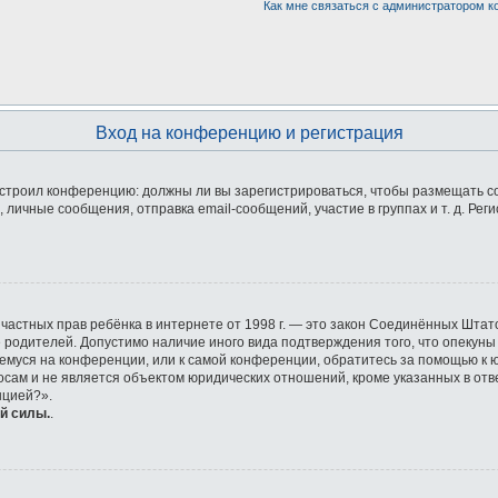
Как мне связаться с администратором 
Вход на конференцию и регистрация
 настроил конференцию: должны ли вы зарегистрироваться, чтобы размещать 
ичные сообщения, отправка email-сообщений, участие в группах и т. д. Реги
ащите частных прав ребёнка в интернете от 1998 г. — это закон Соединённых Ш
е родителей. Допустимо наличие иного вида подтверждения того, что опек
ющемуся на конференции, или к самой конференции, обратитесь за помощью к 
ам и не является объектом юридических отношений, кроме указанных в отве
нцией?».
й силы.
.