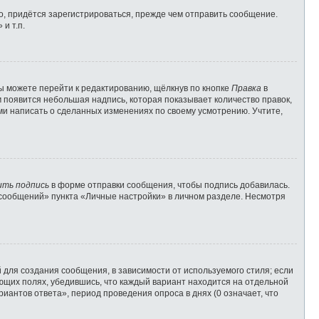
, придётся зарегистрироваться, прежде чем отправить сообщение.
и т.п.
ы можете перейти к редактированию, щёлкнув по кнопке
Правка
в
м появится небольшая надпись, которая показывает количество правок,
ами написать о сделанных изменениях по своему усмотрению. Учтите,
ить подпись
в форме отправки сообщения, чтобы подпись добавилась.
сообщений» пункта «Личные настройки» в личном разделе. Несмотря
для создания сообщения, в зависимости от используемого стиля; если
вующих полях, убедившись, что каждый вариант находится на отдельной
иантов ответа», период проведения опроса в днях (0 означает, что