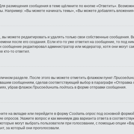
Для размещения сообщения в теме щёлкните по кнопке «Ответить». Возможно
ы. Например: «Вы можете начинать темы», «Вы можете добавлять вложения» 
 вы можете редактировать и удалять только свои собственные сообщения. В
емени после его создания. Если кто-то уже ответил на сообщение, то под ни
сли сообщение редактировал администратор или модератор, хотя они могут с
е кто-то ответил.
 личном разделе. После этого вы можете отметить флажком пункт
Присоедин
 вашим сообщениям, сделав соответствующий выбор в параграфе «Отправка 
ниях, убрав флажок
Присоединить подпись
в форме отправки сообщения.
ните на вкладке или перейдите в форму
Создать опрос
под основной формой 
ние опросов. Укажите вопрос и как минимум два варианта ответа в соответст
 которые могут выбрать пользователи при голосовании, с помощью опции «Вар
нт, за который они проголосовали.