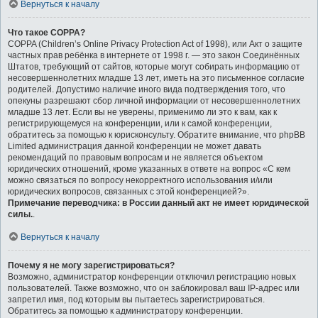
Вернуться к началу
Что такое COPPA?
COPPA (Children’s Online Privacy Protection Act of 1998), или Акт о защите
частных прав ребёнка в интернете от 1998 г. — это закон Соединённых
Штатов, требующий от сайтов, которые могут собирать информацию от
несовершеннолетних младше 13 лет, иметь на это письменное согласие
родителей. Допустимо наличие иного вида подтверждения того, что
опекуны разрешают сбор личной информации от несовершеннолетних
младше 13 лет. Если вы не уверены, применимо ли это к вам, как к
регистрирующемуся на конференции, или к самой конференции,
обратитесь за помощью к юрисконсульту. Обратите внимание, что phpBB
Limited администрация данной конференции не может давать
рекомендаций по правовым вопросам и не является объектом
юридических отношений, кроме указанных в ответе на вопрос «С кем
можно связаться по вопросу некорректного использования и/или
юридических вопросов, связанных с этой конференцией?».
Примечание переводчика: в России данный акт не имеет юридической
силы.
.
Вернуться к началу
Почему я не могу зарегистрироваться?
Возможно, администратор конференции отключил регистрацию новых
пользователей. Также возможно, что он заблокировал ваш IP-адрес или
запретил имя, под которым вы пытаетесь зарегистрироваться.
Обратитесь за помощью к администратору конференции.