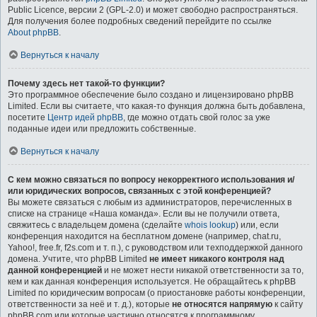
Public Licence, версии 2 (GPL-2.0) и может свободно распространяться.
Для получения более подробных сведений перейдите по ссылке
About phpBB
.
Вернуться к началу
Почему здесь нет такой-то функции?
Это программное обеспечение было создано и лицензировано phpBB
Limited. Если вы считаете, что какая-то функция должна быть добавлена,
посетите
Центр идей phpBB
, где можно отдать свой голос за уже
поданные идеи или предложить собственные.
Вернуться к началу
С кем можно связаться по вопросу некорректного использования и/
или юридических вопросов, связанных с этой конференцией?
Вы можете связаться с любым из администраторов, перечисленных в
списке на странице «Наша команда». Если вы не получили ответа,
свяжитесь с владельцем домена (сделайте
whois lookup
) или, если
конференция находится на бесплатном домене (например, chat.ru,
Yahoo!, free.fr, f2s.com и т. п.), с руководством или техподдержкой данного
домена. Учтите, что phpBB Limited
не имеет никакого контроля над
данной конференцией
и не может нести никакой ответственности за то,
кем и как данная конференция используется. Не обращайтесь к phpBB
Limited по юридическим вопросам (о приостановке работы конференции,
ответственности за неё и т. д.), которые
не относятся напрямую
к сайту
phpBB.com или которые частично относятся к программному