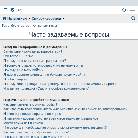
FAQ
Вход
На главную
Список форумов
Темы без ответов
Активные темы
о
Часто задаваемые вопросы
и
с
Вход на конференцию и регистрация
к
Зачем мне нужно регистрироваться?
Что такое COPPA?
Почему я не могу зарегистрироваться?
Я только что зарегистрировался, но не могу войти!
Почему я не могу войти?
Я давно зарегистрирован, но больше не могу войти!
Я забыл пароль!
Почему мне периодически приходится повторять ввод имени и пароля?
Что делает функция «Удалить cookies конференции»?
Параметры и настройки пользователя
Как мне изменить мои настройки?
Как избежать появления моего имени в списке «Кто сейчас на конференции»?
На конференции неправильное время!
Я изменил часовой пояс, но время всё равно неправильное!
Моего языка нет в списке!
Что означают изображения рядом с моим именем пользователя?
Как мне включить отображение аватары?
Что такое звание и как я могу изменить его?